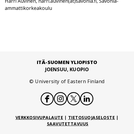
Harri Auvinen, harri.auvinen(at)savonia.fi, Savonia-
ammattikorkeakoulu
ITÄ-SUOMEN YLIOPISTO
JOENSUU, KUOPIO
© University of Eastern Finland
VERKKOSIVUPALAUTE
|
TIETOSUOJASELOSTE
|
SAAVUTETTAVUUS