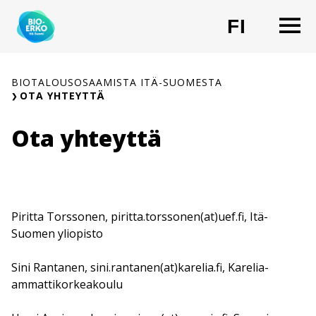
Siirry
O
FI
sisältöön
CHANG
BIOTALOUSOSAAMISTA ITÄ-SUOMESTA
OTA YHTEYTTÄ
Ota yhteyttä
Piritta Torssonen, piritta.torssonen(at)uef.fi, Itä-
Suomen yliopisto
Sini Rantanen, sini.rantanen(at)karelia.fi, Karelia-
ammattikorkeakoulu