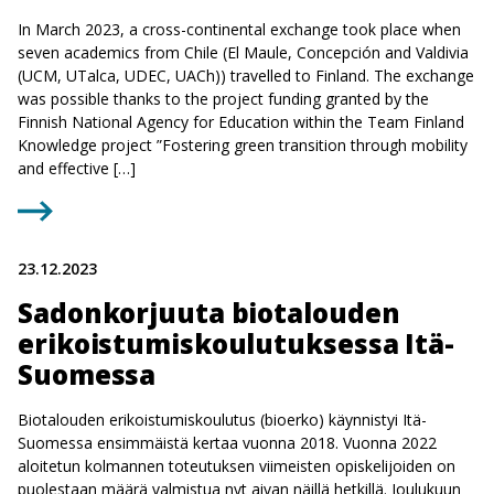
In March 2023, a cross-continental exchange took place when
seven academics from Chile (El Maule, Concepción and Valdivia
(UCM, UTalca, UDEC, UACh)) travelled to Finland. The exchange
was possible thanks to the project funding granted by the
Finnish National Agency for Education within the Team Finland
Knowledge project ”Fostering green transition through mobility
and effective […]
23.12.2023
Sadonkorjuuta biotalouden
erikoistumiskoulutuksessa Itä-
Suomessa
Biotalouden erikoistumiskoulutus (bioerko) käynnistyi Itä-
Suomessa ensimmäistä kertaa vuonna 2018. Vuonna 2022
aloitetun kolmannen toteutuksen viimeisten opiskelijoiden on
puolestaan määrä valmistua nyt aivan näillä hetkillä. Joulukuun