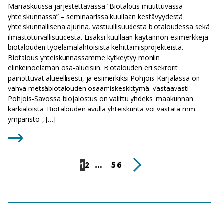
Marraskuussa järjestettävässä ”Biotalous muuttuvassa
yhteiskunnassa” – seminaarissa kuullaan kestävyydestä
yhteiskunnallisena ajurina, vastuullisuudesta biotaloudessa sekä
ilmastoturvallisuudesta. Lisäksi kuullaan käytännön esimerkkejä
biotalouden työelämälähtöisistä kehittämisprojekteista.
Biotalous yhteiskunnassamme kytkeytyy moniin
elinkeinoelämän osa-alueisiin. Biotalouden eri sektorit
painottuvat alueellisesti, ja esimerkiksi Pohjois-Karjalassa on
vahva metsäbiotalouden osaamiskeskittymä. Vastaavasti
Pohjois-Savossa biojalostus on valittu yhdeksi maakunnan
kärkialoista. Biotalouden avulla yhteiskunta voi vastata mm.
ympäristö-, […]
Artikkelien
Sivu
Sivu
Sivu
Sivu
Seuraava
1
2
…
5
6
sivutus