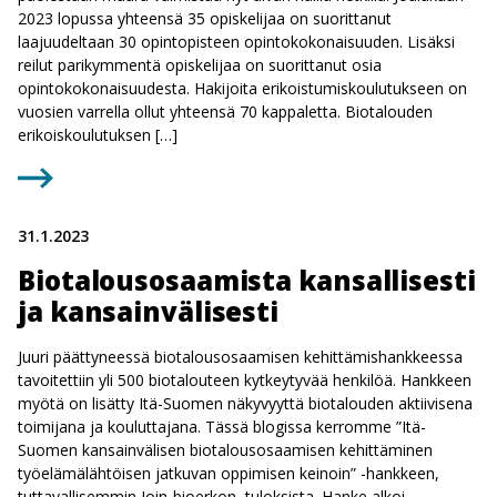
2023 lopussa yhteensä 35 opiskelijaa on suorittanut
laajuudeltaan 30 opintopisteen opintokokonaisuuden. Lisäksi
reilut parikymmentä opiskelijaa on suorittanut osia
opintokokonaisuudesta. Hakijoita erikoistumiskoulutukseen on
vuosien varrella ollut yhteensä 70 kappaletta. Biotalouden
erikoiskoulutuksen […]
31.1.2023
Biotalousosaamista kansallisesti
ja kansainvälisesti
Juuri päättyneessä biotalousosaamisen kehittämishankkeessa
tavoitettiin yli 500 biotalouteen kytkeytyvää henkilöä. Hankkeen
myötä on lisätty Itä-Suomen näkyvyyttä biotalouden aktiivisena
toimijana ja kouluttajana. Tässä blogissa kerromme ”Itä-
Suomen kansainvälisen biotalousosaamisen kehittäminen
työelämälähtöisen jatkuvan oppimisen keinoin” -hankkeen,
tuttavallisemmin Join-bioerkon, tuloksista. Hanke alkoi