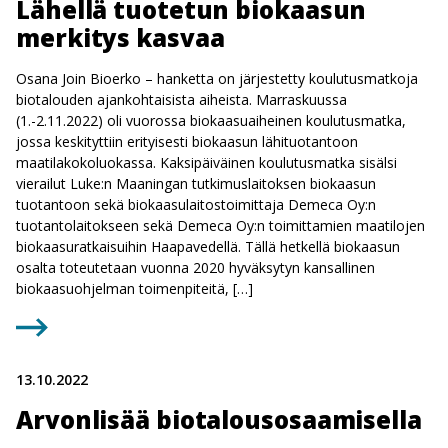
Lähellä tuotetun biokaasun
merkitys kasvaa
Osana Join Bioerko – hanketta on järjestetty koulutusmatkoja
biotalouden ajankohtaisista aiheista. Marraskuussa
(1.-2.11.2022) oli vuorossa biokaasuaiheinen koulutusmatka,
jossa keskityttiin erityisesti biokaasun lähituotantoon
maatilakokoluokassa. Kaksipäiväinen koulutusmatka sisälsi
vierailut Luke:n Maaningan tutkimuslaitoksen biokaasun
tuotantoon sekä biokaasulaitostoimittaja Demeca Oy:n
tuotantolaitokseen sekä Demeca Oy:n toimittamien maatilojen
biokaasuratkaisuihin Haapavedellä. Tällä hetkellä biokaasun
osalta toteutetaan vuonna 2020 hyväksytyn kansallinen
biokaasuohjelman toimenpiteitä, […]
13.10.2022
Arvonlisää biotalousosaamisella