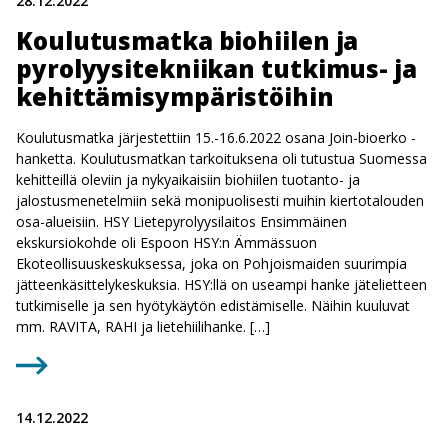
28.12.2022
Koulutusmatka biohiilen ja
pyrolyysitekniikan tutkimus- ja
kehittämisympäristöihin
Koulutusmatka järjestettiin 15.-16.6.2022 osana Join-bioerko -
hanketta. Koulutusmatkan tarkoituksena oli tutustua Suomessa
kehitteillä oleviin ja nykyaikaisiin biohiilen tuotanto- ja
jalostusmenetelmiin sekä monipuolisesti muihin kiertotalouden
osa-alueisiin. HSY Lietepyrolyysilaitos Ensimmäinen
ekskursiokohde oli Espoon HSY:n Ämmässuon
Ekoteollisuuskeskuksessa, joka on Pohjoismaiden suurimpia
jätteenkäsittelykeskuksia. HSY:llä on useampi hanke jätelietteen
tutkimiselle ja sen hyötykäytön edistämiselle. Näihin kuuluvat
mm. RAVITA, RAHI ja lietehiilihanke. […]
14.12.2022