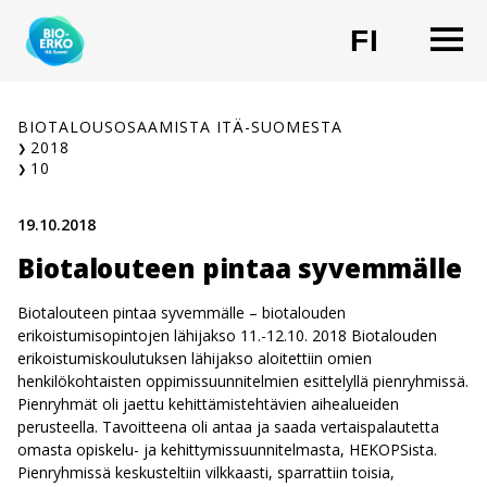
Siirry
O
FI
sisältöön
CHANG
BIOTALOUSOSAAMISTA ITÄ-SUOMESTA
2018
10
19.10.2018
Biotalouteen pintaa syvemmälle
Biotalouteen pintaa syvemmälle – biotalouden
erikoistumisopintojen lähijakso 11.-12.10. 2018 Biotalouden
erikoistumiskoulutuksen lähijakso aloitettiin omien
henkilökohtaisten oppimissuunnitelmien esittelyllä pienryhmissä.
Pienryhmät oli jaettu kehittämistehtävien aihealueiden
perusteella. Tavoitteena oli antaa ja saada vertaispalautetta
omasta opiskelu- ja kehittymissuunnitelmasta, HEKOPSista.
Pienryhmissä keskusteltiin vilkkaasti, sparrattiin toisia,