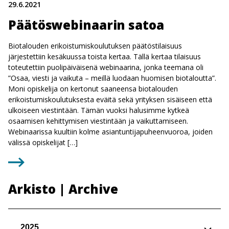
29.6.2021
Päätöswebinaarin satoa
Biotalouden erikoistumiskoulutuksen päätöstilaisuus
järjestettiin kesäkuussa toista kertaa. Tällä kertaa tilaisuus
toteutettiin puolipäiväisenä webinaarina, jonka teemana oli
”Osaa, viesti ja vaikuta – meillä luodaan huomisen biotaloutta”.
Moni opiskelija on kertonut saaneensa biotalouden
erikoistumiskoulutuksesta eväitä sekä yrityksen sisäiseen että
ulkoiseen viestintään. Tämän vuoksi halusimme kytkeä
osaamisen kehittymisen viestintään ja vaikuttamiseen.
Webinaarissa kuultiin kolme asiantuntijapuheenvuoroa, joiden
välissä opiskelijat […]
Arkisto | Archive
2025