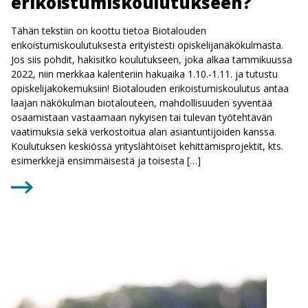
erikoistumiskoulutukseen?
Tähän tekstiin on koottu tietoa Biotalouden
erikoistumiskoulutuksesta erityistesti opiskelijanäkökulmasta.
Jos siis pohdit, hakisitko koulutukseen, joka alkaa tammikuussa
2022, niin merkkaa kalenteriin hakuaika 1.10.-1.11. ja tutustu
opiskelijakokemuksiin! Biotalouden erikoistumiskoulutus antaa
laajan näkökulman biotalouteen, mahdollisuuden syventää
osaamistaan vastaamaan nykyisen tai tulevan työtehtävän
vaatimuksia sekä verkostoitua alan asiantuntijoiden kanssa.
Koulutuksen keskiössä yrityslähtöiset kehittämisprojektit, kts.
esimerkkejä ensimmäisestä ja toisesta […]