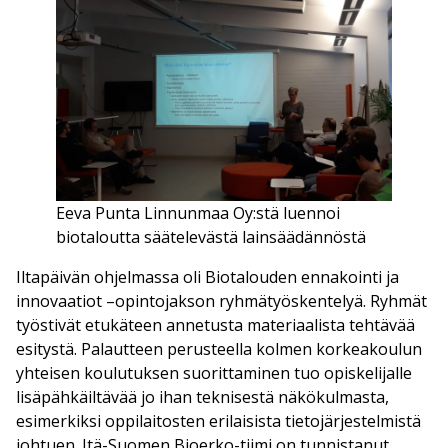
Eeva Punta Linnunmaa Oy:stä luennoi
biotaloutta säätelevästä lainsäädännöstä
Iltapäivän ohjelmassa oli Biotalouden ennakointi ja
innovaatiot –opintojakson ryhmätyöskentelyä. Ryhmät
työstivät etukäteen annetusta materiaalista tehtävää
esitystä. Palautteen perusteella kolmen korkeakoulun
yhteisen koulutuksen suorittaminen tuo opiskelijalle
lisäpähkäiltävää jo ihan teknisestä näkökulmasta,
esimerkiksi oppilaitosten erilaisista tietojärjestelmistä
johtuen. Itä-Suomen Bioerko-tiimi on tunnistanut