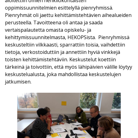
aloitettiin omien henkilökohtaisten
oppimissuunnitelmien esittelyllä pienryhmissä.
Pienryhmät oli jaettu kehittämistehtävien aihealueiden
perusteella. Tavoitteena oli antaa ja saada
vertaispalautetta omasta opiskelu- ja
kehittymissuunnitelmasta, HEKOPSista. Pienryhmissä
keskusteltiin vilkkaasti, sparrattiin toisia, vaihdettiin
tietoja, verkostoiduttiin ja annettiin hyviä vinkkejä
toisten kehittämistehtäviin. Keskustelut koettiin
tärkeinä ja toivottiin, että myös lähipäivien välille löytyy
keskustelualusta, joka mahdollistaa keskustelujen
jatkumisen.