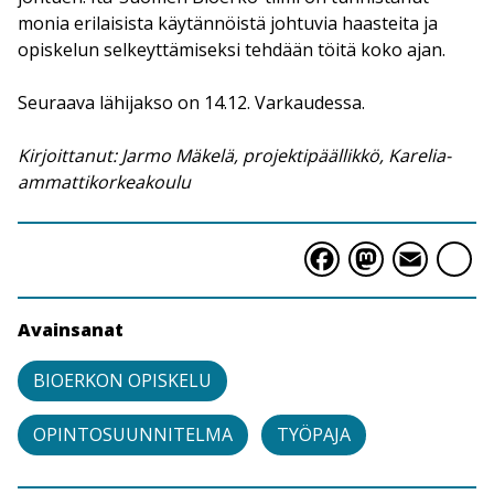
monia erilaisista käytännöistä johtuvia haasteita ja
opiskelun selkeyttämiseksi tehdään töitä koko ajan.
Seuraava lähijakso on 14.12. Varkaudessa.
Kirjoittanut: Jarmo Mäkelä, projektipäällikkö, Karelia-
ammattikorkeakoulu
Faceboo
Masto
Ema
S
Avainsanat
BIOERKON OPISKELU
OPINTOSUUNNITELMA
TYÖPAJA