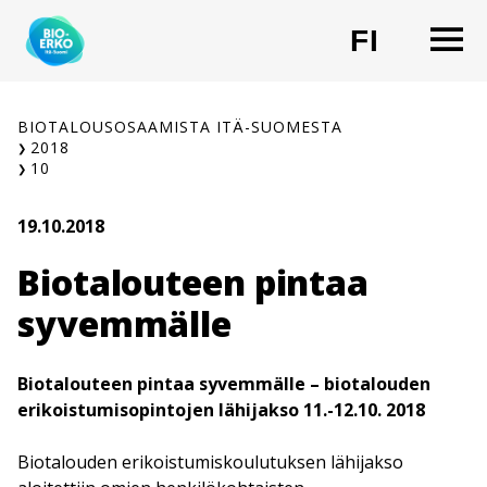
Siirry
O
FI
sisältöön
CHANG
BIOTALOUSOSAAMISTA ITÄ-SUOMESTA
2018
10
19.10.2018
Biotalouteen pintaa
syvemmälle
Biotalouteen pintaa syvemmälle – biotalouden
erikoistumisopintojen lähijakso 11.-12.10. 2018
Biotalouden erikoistumiskoulutuksen lähijakso