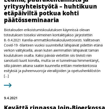
yritysyhteistyötä – huhtikuun
etäpäiviltä potkua kohti
päätösseminaaria
Biotalouden erikoistumiskoulutuksen käynnissä olevan
toteutuksen toiseksi viimeinen kontaktijakso järjestettiin
8.-9.4.2021 Karelia-ammattikorkeakouluvetoisesti. Vallitsevan
Covid-19 -tilanteen vuoksi suunnitellut lähipäivät pidettiin etänä
verkon välityksellä, aivan kuten aiemmatkin lähipäivät tämän
koulutuksen osalta. Kaksi päivää vietettiin siis tiiviisti niin
sanotusti luurit korvilla, mutta se ei tunnelmaa himmentänyt,
sillä päivien aikana saatiin kuunnella erittäin mielenkiintoisia
esityksiä ja puheenvuoroja vierailijoiden ja opetushenkilöstön
[…]
9.4.2021
Kevättä rinnassa Join-Bioerkossa