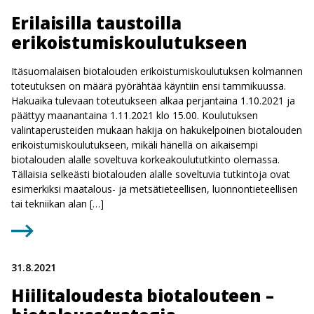
Erilaisilla taustoilla
erikoistumiskoulutukseen
Itäsuomalaisen biotalouden erikoistumiskoulutuksen kolmannen
toteutuksen on määrä pyörähtää käyntiin ensi tammikuussa.
Hakuaika tulevaan toteutukseen alkaa perjantaina 1.10.2021 ja
päättyy maanantaina 1.11.2021 klo 15.00. Koulutuksen
valintaperusteiden mukaan hakija on hakukelpoinen biotalouden
erikoistumiskoulutukseen, mikäli hänellä on aikaisempi
biotalouden alalle soveltuva korkeakoulututkinto olemassa.
Tällaisia selkeästi biotalouden alalle soveltuvia tutkintoja ovat
esimerkiksi maatalous- ja metsätieteellisen, luonnontieteellisen
tai tekniikan alan […]
31.8.2021
Hiilitaloudesta biotalouteen –