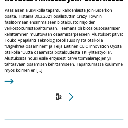
Pääsiäisen alusviikolla tapahtui kahdenlaista Join-Bioerkon
osalta. Tiistaina 30.3.2021 osallistuttiin Crazy Townin
fasilitoimaan ensimmäiseen biotaloustoimijoiden
verkostoitumistapahtumaan. Teemana oli biotalousosaamisen
kehittäminen muuttuvaan osaamistarpeeseen. Alustukset pitivät
Touko Apajalahti Teknologiateollisuus ry:stä otsikolla
”Digivihreä-osaaminen” ja Teija Laitinen CLIC Innovation Oy:stä
otsikolla ”Uutta osaamista biotaloudesta TKI-yhteistyöllä”.
Alustuksista nousi esille erityisesti tarve toimialarajojen yli
tähtäävään osaamisen kehittämiseen. Tapahtumassa kuulimme
myös kolmen eri […]
Artikkelien
Sivu
Sivu
Seuraava
1
2
sivutus