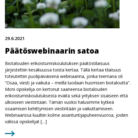
29.6.2021
Päätöswebinaarin satoa
Biotalouden erikoistumiskoulutuksen päätöstilaisuus
järjestettiin kesäkuussa toista kertaa. Tällä kertaa tilaisuus
toteutettiin puolipäiväisenä webinaarina, jonka teemana oli
”Osaa, viesti ja vaikuta – meillä luodaan huomisen biotaloutta”.
Moni opiskelija on kertonut saaneensa biotalouden
erikoistumiskoulutuksesta eväitä sekä yrityksen sisäiseen että
ulkoiseen viestintään. Tämän vuoksi halusimme kytkeä
osaamisen kehittymisen viestintään ja vaikuttamiseen.
Webinaarissa kuultiin kolme asiantuntijapuheenvuoroa, joiden
välissä opiskelijat […]