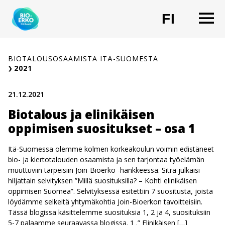
Siirry
O
FI
sisältöön
CHANG
BIOTALOUSOSAAMISTA ITÄ-SUOMESTA
2021
21.12.2021
Biotalous ja elinikäisen
oppimisen suositukset – osa 1
Itä-Suomessa olemme kolmen korkeakoulun voimin edistäneet
bio- ja kiertotalouden osaamista ja sen tarjontaa työelämän
muuttuviin tarpeisiin Join-Bioerko -hankkeessa. Sitra julkaisi
hiljattain selvityksen ”Millä suosituksilla? – Kohti elinikäisen
oppimisen Suomea”. Selvityksessä esitettiin 7 suositusta, joista
löydämme selkeitä yhtymäkohtia Join-Bioerkon tavoitteisiin.
Tässä blogissa käsittelemme suosituksia 1, 2 ja 4, suosituksiin
5-7 palaamme seuraavassa blogissa. 1 .” Elinikäisen […]