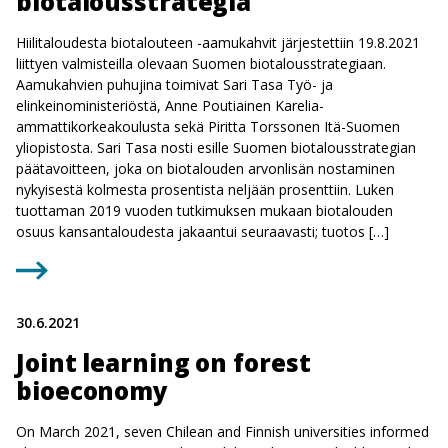
biotalousstrategia
Hiilitaloudesta biotalouteen -aamukahvit järjestettiin 19.8.2021
liittyen valmisteilla olevaan Suomen biotalousstrategiaan.
Aamukahvien puhujina toimivat Sari Tasa Työ- ja
elinkeinoministeriöstä, Anne Poutiainen Karelia-
ammattikorkeakoulusta sekä Piritta Torssonen Itä-Suomen
yliopistosta. Sari Tasa nosti esille Suomen biotalousstrategian
päätavoitteen, joka on biotalouden arvonlisän nostaminen
nykyisestä kolmesta prosentista neljään prosenttiin. Luken
tuottaman 2019 vuoden tutkimuksen mukaan biotalouden
osuus kansantaloudesta jakaantui seuraavasti; tuotos […]
30.6.2021
Joint learning on forest
bioeconomy
On March 2021, seven Chilean and Finnish universities informed