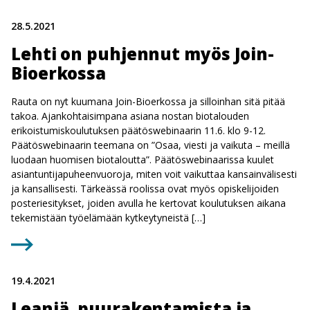
28.5.2021
Lehti on puhjennut myös Join-
Bioerkossa
Rauta on nyt kuumana Join-Bioerkossa ja silloinhan sitä pitää
takoa. Ajankohtaisimpana asiana nostan biotalouden
erikoistumiskoulutuksen päätöswebinaarin 11.6. klo 9-12.
Päätöswebinaarin teemana on ”Osaa, viesti ja vaikuta – meillä
luodaan huomisen biotaloutta”. Päätöswebinaarissa kuulet
asiantuntijapuheenvuoroja, miten voit vaikuttaa kansainvälisesti
ja kansallisesti. Tärkeässä roolissa ovat myös opiskelijoiden
posteriesitykset, joiden avulla he kertovat koulutuksen aikana
tekemistään työelämään kytkeytyneistä […]
19.4.2021
Leaniä, puurakentamista ja