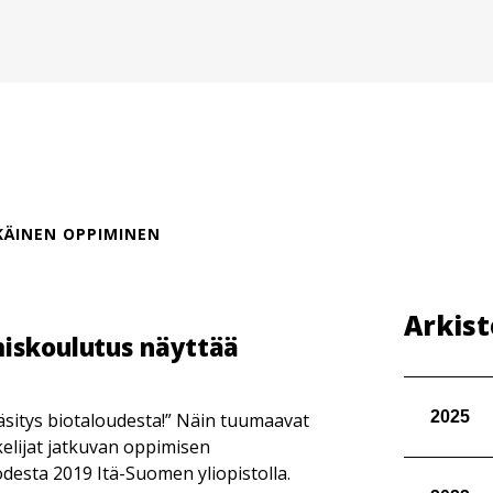
KÄINEN OPPIMINEN
Arkist
miskoulutus näyttää
2025
käsitys biotaloudesta!” Näin tuumaavat
elijat jatkuvan oppimisen
odesta 2019 Itä-Suomen yliopistolla.