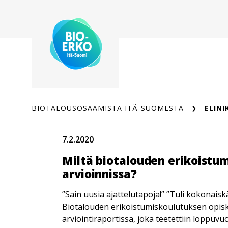
Siirry
sisältöön
BIOTALOUSOSAAMISTA ITÄ-SUOMESTA
ELINI
7.2.2020
Miltä biotalouden erikoistu
arvioinnissa?
”Sain uusia ajattelutapoja!” ”Tuli kokonais
Biotalouden erikoistumiskoulutuksen opisk
arviointiraportissa, joka teetettiin loppuvu