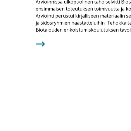
Arvioinnissa ulkopuolinen taho selvitti Bi
ensimmäisen toteutuksen toimivuutta ja ko
Arviointi perustui kirjalliseen materiaalin s
ja sidosryhmien haastatteluihin. Tehokkait
Biotalouden erikoistumiskoulutuksen tavoit