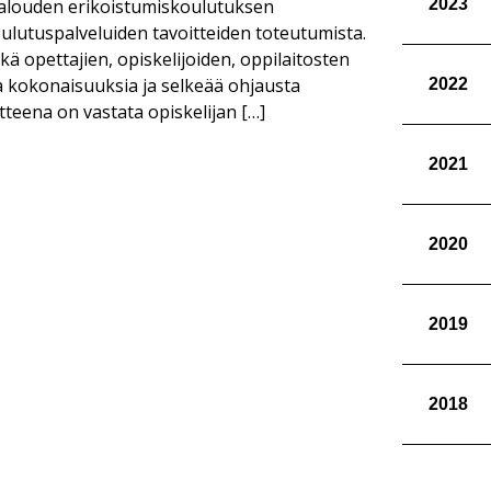
2023
otalouden erikoistumiskoulutuksen
ulutuspalveluiden tavoitteiden toteutumista.
ekä opettajien, opiskelijoiden, oppilaitosten
a kokonaisuuksia ja selkeää ohjausta
2022
teena on vastata opiskelijan […]
2021
2020
2019
2018