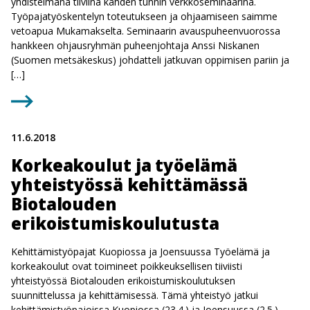
yhdistelmänä tiiviinä kahden tunnin verkkoseminaarina.
Työpajatyöskentelyn toteutukseen ja ohjaamiseen saimme
vetoapua Mukamakselta. Seminaarin avauspuheenvuorossa
hankkeen ohjausryhmän puheenjohtaja Anssi Niskanen
(Suomen metsäkeskus) johdatteli jatkuvan oppimisen pariin ja
[…]
11.6.2018
Korkeakoulut ja työelämä
yhteistyössä kehittämässä
Biotalouden
erikoistumiskoulutusta
Kehittämistyöpajat Kuopiossa ja Joensuussa Työelämä ja
korkeakoulut ovat toimineet poikkeuksellisen tiiviisti
yhteistyössä Biotalouden erikoistumiskoulutuksen
suunnittelussa ja kehittämisessä. Tämä yhteistyö jatkui
kehittämistyöpajoissa Kuopiossa (23.4.) ja Joensuussa (2.5.).