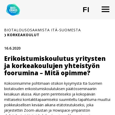
Siirry
O
FI
sisältöön
CHANG
BIOTALOUSOSAAMISTA ITÄ-SUOMESTA
KORKEAKOULUT
16.6.2020
Erikoistumiskoulutus yritysten
ja korkeakoulujen yhteistyön
foorumina – Mitä opimme?
Kokoonnuimme pohtimaan otsikon kysymystä Itä-Suomen
biotalouden erikoistumiskoulutuksen päätösseminaariin
kesäkuun alussa. Alun perin perinteiseksi ja kokopäivän
mittaiseksi kontaktitapaamiseksi suunniteltu tapahtuma muuttui
poikkeuksellisen kevään aikana etätoteutukseksi, joka
järjestettiin Zoom-alustan ja Howspace-ympäristön