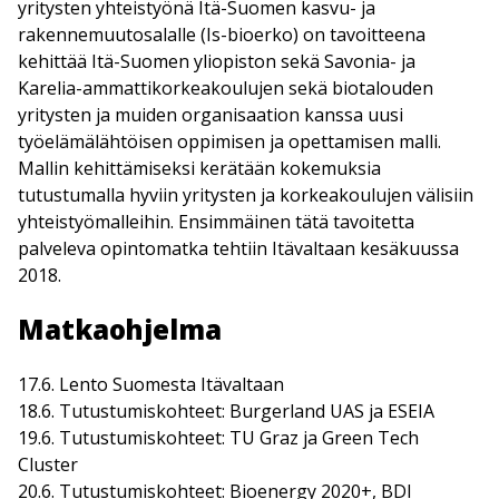
yritysten yhteistyönä Itä-Suomen kasvu- ja
rakennemuutosalalle (Is-bioerko) on tavoitteena
kehittää Itä-Suomen yliopiston sekä Savonia- ja
Karelia-ammattikorkeakoulujen sekä biotalouden
yritysten ja muiden organisaation kanssa uusi
työelämälähtöisen oppimisen ja opettamisen malli.
Mallin kehittämiseksi kerätään kokemuksia
tutustumalla hyviin yritysten ja korkeakoulujen välisiin
yhteistyömalleihin. Ensimmäinen tätä tavoitetta
palveleva opintomatka tehtiin Itävaltaan kesäkuussa
2018.
Matkaohjelma
17.6. Lento Suomesta Itävaltaan
18.6. Tutustumiskohteet: Burgerland UAS ja ESEIA
19.6. Tutustumiskohteet: TU Graz ja Green Tech
Cluster
20.6. Tutustumiskohteet: Bioenergy 2020+, BDI