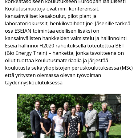
korkeatasoiseen koulutukseen Euroopan laajuisesti.
Koulutusmuotoja ovat mm. konferenssit,
kansainväliset kesäkoulut, pilot plant ja
laboratoriokurssit, henkilövaihdot jne. Jäsenille tärkeä
osa ESEIAN toimintaa edellisen lisäksi on
kansainvälisten hankkeiden valmistelu ja hallinnointi.
Eseia hallinnoi H2020 rahoituksella toteutettua BET
(Bio Energy Train) – hanketta, jonka tavoitteena on
ollut tuottaa koulutusmateriaalia ja järjestää
koulutusta sekä yliopistojen peruskoulutuksessa (MSc)
että yritysten olemassa olevan työvoiman
täydennyskoulutuksessa.