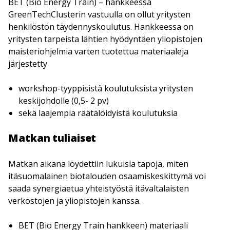
BET (Bio Energy Train) – hankkeessa
GreenTechClusterin vastuulla on ollut yritysten
henkilöstön täydennyskoulutus. Hankkeessa on
yritysten tarpeista lähtien hyödyntäen yliopistojen
maisteriohjelmia varten tuotettua materiaaleja
järjestetty
workshop-tyyppisistä koulutuksista yritysten
keskijohdolle (0,5- 2 pv)
sekä laajempia räätälöidyistä koulutuksia
Matkan tuliaiset
Matkan aikana löydettiin lukuisia tapoja, miten
itäsuomalainen biotalouden osaamiskeskittymä voi
saada synergiaetua yhteistyöstä itävaltalaisten
verkostojen ja yliopistojen kanssa.
BET (Bio Energy Train hankkeen) materiaali