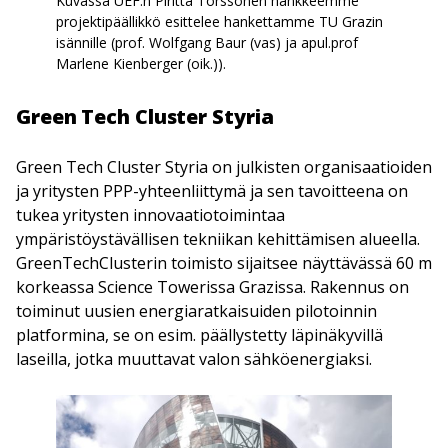
Kuvassa UEF:n Piritta Torssonen hankkeemme
projektipäällikkö esittelee hankettamme TU Grazin
isännille (prof. Wolfgang Baur (vas) ja apul.prof
Marlene Kienberger (oik.)).
Green Tech Cluster Styria
Green Tech Cluster Styria on julkisten organisaatioiden
ja yritysten PPP-yhteenliittymä ja sen tavoitteena on
tukea yritysten innovaatiotoimintaa
ympäristöystävällisen tekniikan kehittämisen alueella.
GreenTechClusterin toimisto sijaitsee näyttävässä 60 m
korkeassa Science Towerissa Grazissa. Rakennus on
toiminut uusien energiaratkaisuiden pilotoinnin
platformina, se on esim. päällystetty läpinäkyvillä
laseilla, jotka muuttavat valon sähköenergiaksi.