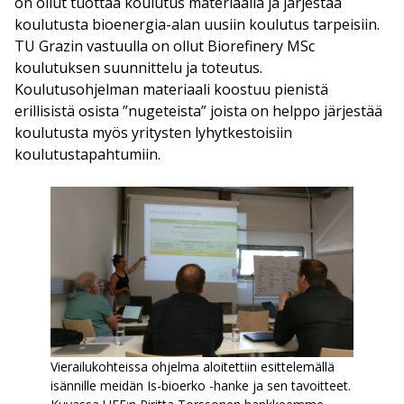
on ollut tuottaa koulutus materiaalia ja järjestää
koulutusta bioenergia-alan uusiin koulutus tarpeisiin.
TU Grazin vastuulla on ollut Biorefinery MSc
koulutuksen suunnittelu ja toteutus.
Koulutusohjelman materiaali koostuu pienistä
erillisistä osista ”nugeteista” joista on helppo järjestää
koulutusta myös yritysten lyhytkestoisiin
koulutustapahtumiin.
Vierailukohteissa ohjelma aloitettiin esittelemällä
isännille meidän Is-bioerko -hanke ja sen tavoitteet.