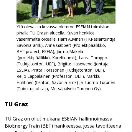
Yllä olevassa kuvassa olemme ESEIAN toimiston
pihalla TU Grazin alueella. Kuvan henkilöt
vasemmalta oikealle: Harri Auvinen (TKI-asiantuntija
Savonia-amk), Anna Gabbert (Projektipäällikkö,
BET-project, ESEIA), Jarmo Mäkelä
(projektipäällikkö, Karelia-amk), Laura Tomppo
(Tutkijatohtori, UEF), Brigitte Hasewend (Johtaja,
ESEIA), Piritta Torssonen (Tutkijatohtori, UEF),
Reijo Lappalainen (Professori, UEF), Markku
Huhtinen (Lehtori, Savonia-amk) ja Tuomo Turunen
(Toimitusjohtaja, Metsäpalvelu Turunen Oy)
TU Graz
TU Graz on ollut mukana ESEIAN hallinnoimassa
BioEnergyTrain (BET) hankkeessa, jossa tavoitteena