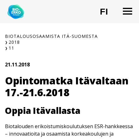
Siirry
O
FI
sisältöön
CHANG
BIOTALOUSOSAAMISTA ITÄ-SUOMESTA
2018
11
21.11.2018
Opintomatka Itävaltaan
17.-21.6.2018
Oppia Itävallasta
Biotalouden erikoistumiskoulutuksen ESR-hankkeessa
– innovaatioita ja osaamista korkeakoulujen ja