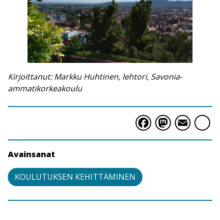
Kirjoittanut: Markku Huhtinen, lehtori, Savonia-
ammatikorkeakoulu
Faceboo
Masto
Ema
S
Avainsanat
KOULUTUKSEN KEHITTÄMINEN