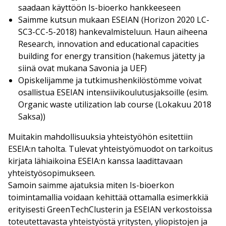
saadaan käyttöön Is-bioerko hankkeeseen
Saimme kutsun mukaan ESEIAN (Horizon 2020 LC-
SC3-CC-5-2018) hankevalmisteluun. Haun aiheena
Research, innovation and educational capacities
building for energy transition (hakemus jätetty ja
siinä ovat mukana Savonia ja UEF)
Opiskelijamme ja tutkimushenkilöstömme voivat
osallistua ESEIAN intensiivikoulutusjaksoille (esim.
Organic waste utilization lab course (Lokakuu 2018
Saksa))
Muitakin mahdollisuuksia yhteistyöhön esitettiin
ESEIA:n taholta. Tulevat yhteistyömuodot on tarkoitus
kirjata lähiaikoina ESEIA:n kanssa laadittavaan
yhteistyösopimukseen.
Samoin saimme ajatuksia miten Is-bioerkon
toimintamallia voidaan kehittää ottamalla esimerkkiä
erityisesti GreenTechClusterin ja ESEIAN verkostoissa
toteutettavasta yhteistyöstä yritysten, yliopistojen ja