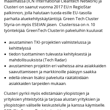
maailmassa (ICN International Cleantech Network) ja
Clusteri on saanut vuonna 2017 EU:n RegioStar
palkinnon, jolla halutaan tuoda esille EU-tasolla
parhaita aluekehityskäytäntöjä. Green Tech Cluster
Styria on myös ESEIAN jäsen. Clusterissa on n. 10
työntekijää. GreenTech Clusterin palveluihin kuuluvat
avustaminen TKI-projektien valmistelussa ja
kehittelyssä
tiedon tuottaminen tulevasta kehityksestä ja
mahdollisuuksista (Tech Radar)
avustaminen projektin eri vaiheissa aina asiakkaiden
saavuttamiseen ja markkinoille pääsyyn saakka
edellä olevan lisäksi palveluita räätälöidään
asiakkaiden tarpeiden mukaan.
Clusteri pyrkii myös edistämään yliopistojen ja
yrityksien yhteistyötä ja tarjoaa alustan yrityksien ja
yliopistojen väliselle keskustelulle ja kanssa käymiselle.