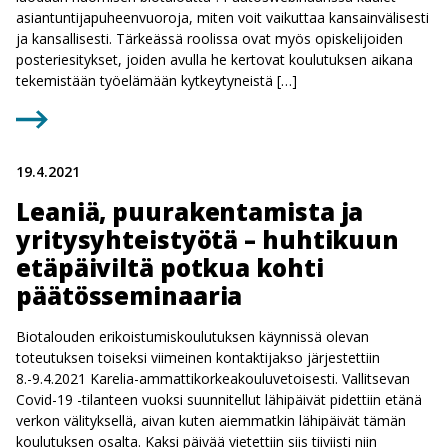
asiantuntijapuheenvuoroja, miten voit vaikuttaa kansainvälisesti
ja kansallisesti. Tärkeässä roolissa ovat myös opiskelijoiden
posteriesitykset, joiden avulla he kertovat koulutuksen aikana
tekemistään työelämään kytkeytyneistä […]
19.4.2021
Leaniä, puurakentamista ja
yritysyhteistyötä – huhtikuun
etäpäiviltä potkua kohti
päätösseminaaria
Biotalouden erikoistumiskoulutuksen käynnissä olevan
toteutuksen toiseksi viimeinen kontaktijakso järjestettiin
8.-9.4.2021 Karelia-ammattikorkeakouluvetoisesti. Vallitsevan
Covid-19 -tilanteen vuoksi suunnitellut lähipäivät pidettiin etänä
verkon välityksellä, aivan kuten aiemmatkin lähipäivät tämän
koulutuksen osalta. Kaksi päivää vietettiin siis tiiviisti niin