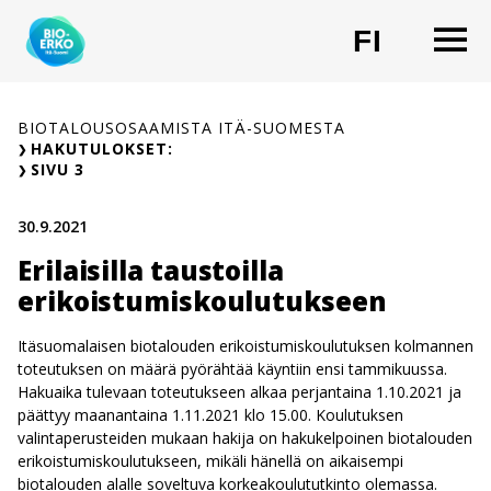
Siirry
O
FI
sisältöön
CHANG
BIOTALOUSOSAAMISTA ITÄ-SUOMESTA
HAKUTULOKSET:
SIVU 3
30.9.2021
Erilaisilla taustoilla
erikoistumiskoulutukseen
Itäsuomalaisen biotalouden erikoistumiskoulutuksen kolmannen
toteutuksen on määrä pyörähtää käyntiin ensi tammikuussa.
Hakuaika tulevaan toteutukseen alkaa perjantaina 1.10.2021 ja
päättyy maanantaina 1.11.2021 klo 15.00. Koulutuksen
valintaperusteiden mukaan hakija on hakukelpoinen biotalouden
erikoistumiskoulutukseen, mikäli hänellä on aikaisempi
biotalouden alalle soveltuva korkeakoulututkinto olemassa.