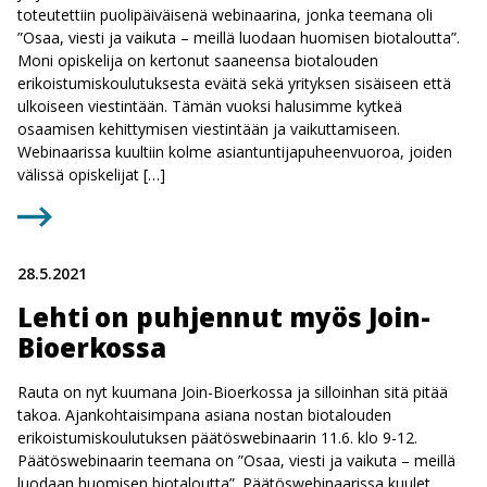
toteutettiin puolipäiväisenä webinaarina, jonka teemana oli
”Osaa, viesti ja vaikuta – meillä luodaan huomisen biotaloutta”.
Moni opiskelija on kertonut saaneensa biotalouden
erikoistumiskoulutuksesta eväitä sekä yrityksen sisäiseen että
ulkoiseen viestintään. Tämän vuoksi halusimme kytkeä
osaamisen kehittymisen viestintään ja vaikuttamiseen.
Webinaarissa kuultiin kolme asiantuntijapuheenvuoroa, joiden
välissä opiskelijat […]
28.5.2021
Lehti on puhjennut myös Join-
Bioerkossa
Rauta on nyt kuumana Join-Bioerkossa ja silloinhan sitä pitää
takoa. Ajankohtaisimpana asiana nostan biotalouden
erikoistumiskoulutuksen päätöswebinaarin 11.6. klo 9-12.
Päätöswebinaarin teemana on ”Osaa, viesti ja vaikuta – meillä
luodaan huomisen biotaloutta”. Päätöswebinaarissa kuulet