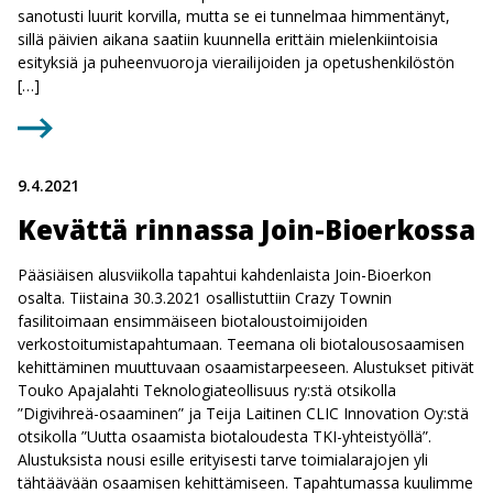
sanotusti luurit korvilla, mutta se ei tunnelmaa himmentänyt,
sillä päivien aikana saatiin kuunnella erittäin mielenkiintoisia
esityksiä ja puheenvuoroja vierailijoiden ja opetushenkilöstön
[…]
9.4.2021
Kevättä rinnassa Join-Bioerkossa
Pääsiäisen alusviikolla tapahtui kahdenlaista Join-Bioerkon
osalta. Tiistaina 30.3.2021 osallistuttiin Crazy Townin
fasilitoimaan ensimmäiseen biotaloustoimijoiden
verkostoitumistapahtumaan. Teemana oli biotalousosaamisen
kehittäminen muuttuvaan osaamistarpeeseen. Alustukset pitivät
Touko Apajalahti Teknologiateollisuus ry:stä otsikolla
”Digivihreä-osaaminen” ja Teija Laitinen CLIC Innovation Oy:stä
otsikolla ”Uutta osaamista biotaloudesta TKI-yhteistyöllä”.
Alustuksista nousi esille erityisesti tarve toimialarajojen yli
tähtäävään osaamisen kehittämiseen. Tapahtumassa kuulimme