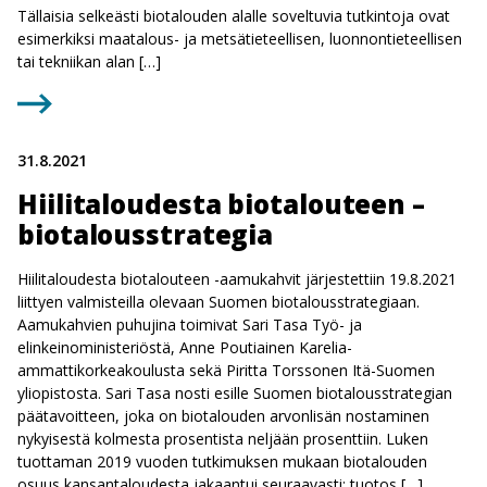
Tällaisia selkeästi biotalouden alalle soveltuvia tutkintoja ovat
esimerkiksi maatalous- ja metsätieteellisen, luonnontieteellisen
tai tekniikan alan […]
31.8.2021
Hiilitaloudesta biotalouteen –
biotalousstrategia
Hiilitaloudesta biotalouteen -aamukahvit järjestettiin 19.8.2021
liittyen valmisteilla olevaan Suomen biotalousstrategiaan.
Aamukahvien puhujina toimivat Sari Tasa Työ- ja
elinkeinoministeriöstä, Anne Poutiainen Karelia-
ammattikorkeakoulusta sekä Piritta Torssonen Itä-Suomen
yliopistosta. Sari Tasa nosti esille Suomen biotalousstrategian
päätavoitteen, joka on biotalouden arvonlisän nostaminen
nykyisestä kolmesta prosentista neljään prosenttiin. Luken
tuottaman 2019 vuoden tutkimuksen mukaan biotalouden
osuus kansantaloudesta jakaantui seuraavasti; tuotos […]